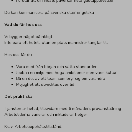
Förstår att din insats påverkar hela gästupplevelsen
Du kan kommunicera på svenska eller engelska
Vad du får hos oss
Vi bygger något på riktigt
Inte bara ett hotell, utan en plats människor längtar till
Hos oss får du
Vara med från början och sätta standarden
Jobba i en miljö med höga ambitioner men varm kultur
Bli en del av ett team som bryr sig om varandra
Möjlighet att utvecklas över tid
Det praktiska
Tjänsten är heltid, tillsvidare med 6 månaders provanställning
Arbetstiderna varierar och inkluderar helger
Krav: Arbetsuppehållstillstånd.