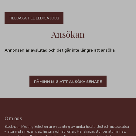
TILLBAKA TILL LEDIGA JOBB
Ansökan
Annonsen är avslutad och det går inte längre att ansöka.
PÅMINN MIG ATT ANSÖKA SENARE
Om oss
Stockholm Meeting Selection är en samling av unika hotell, slott och mötesplatser
– alla med sin egen själ, historia och atmosfär. Här skapas stunder att minnas,