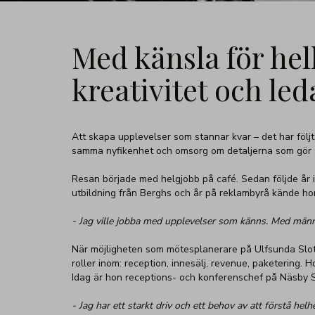
Med känsla för hel
kreativitet och le
Att skapa upplevelser som stannar kvar – det har följt
samma nyfikenhet och omsorg om detaljerna som gör s
Resan började med helgjobb på café. Sedan följde år i
utbildning från Berghs och år på reklambyrå kände hon
- Jag ville jobba med upplevelser som känns. Med männis
När möjligheten som mötesplanerare på Ulfsunda Slott
roller inom: reception, innesälj, revenue, paketerin
Idag är hon receptions- och konferenschef på Näsby S
- Jag har ett starkt driv och ett behov av att förstå helh