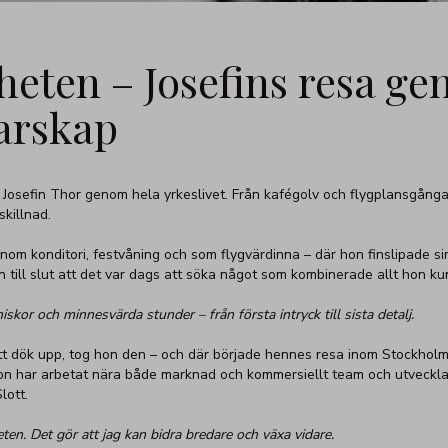
heten – Josefins resa ge
darskap
 Josefin Thor genom hela yrkeslivet. Från kafégolv och flygplansgångar
killnad.
nom konditori, festvåning och som flygvärdinna – där hon finslipade s
 till slut att det var dags att söka något som kombinerade allt hon ku
kor och minnesvärda stunder – från första intryck till sista detalj.
 dök upp, tog hon den – och där började hennes resa inom Stockholm 
g. Hon har arbetat nära både marknad och kommersiellt team och utveck
lott.
eten. Det gör att jag kan bidra bredare och växa vidare.