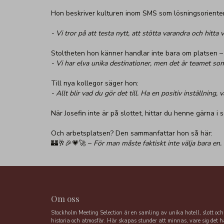
Hon beskriver kulturen inom SMS som lösningsorienter
- Vi tror på att testa nytt, att stötta varandra och hitt
Stoltheten hon känner handlar inte bara om platsen –
- Vi har elva unika destinationer, men det är teamet som 
Till nya kollegor säger hon:
- Allt blir vad du gör det till. Ha en positiv inställnin
När Josefin inte är på slottet, hittar du henne gärna i 
Och arbetsplatsen? Den sammanfattar hon så här:
🏰🥂🎉💗🚀 –
För man måste faktiskt inte välja bara en.
Om oss
Stockholm Meeting Selection är en samling av unika hotell, slott och
historia och atmosfär. Här skapas stunder att minnas, vare sig det h